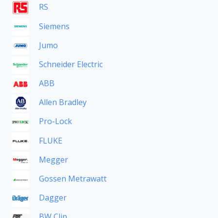
RS
Siemens
Jumo
Schneider Electric
ABB
Allen Bradley
Pro-Lock
FLUKE
Megger
Gossen Metrawatt
Dagger
BW Clip