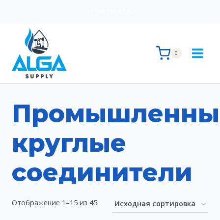
Перейти
+7 705 735 87 67
к
содержимому
0
Промышленны
круглые
соединители
Отображение 1–15 из 45