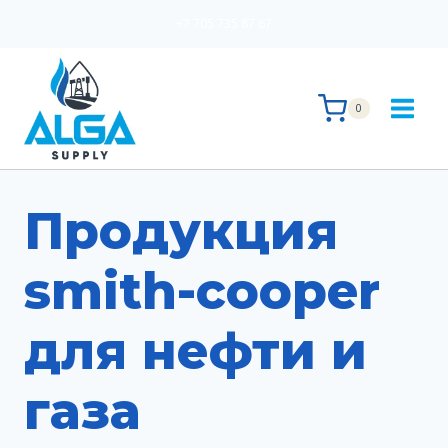
Перейти
+7 705 735 87 67
к
содержимому
0
Продукция
smith-cooper
для нефти и
газа