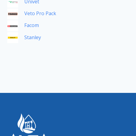
Univet
Veto Pro Pack
Facom
Stanley