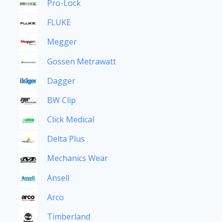
Pro-Lock
FLUKE
Megger
Gossen Metrawatt
Dagger
BW Clip
Click Medical
Delta Plus
Mechanics Wear
Ansell
Arco
Timberland