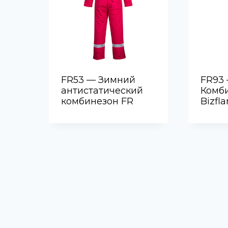
FR53 — Зимний
FR93
антистатический
Комб
комбинезон FR
Bizfl