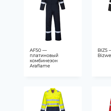
AF50 —
BIZ5 
платиновый
Bizwe
комбинезон
Araflame