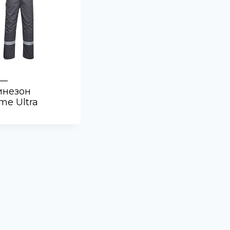
 —
инезон
ame Ultra