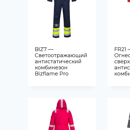
BIZ7 —
FR21 
Светоотражающий
Огне
антистатический
свер
комбинезон
антис
Bizflame Pro
комби