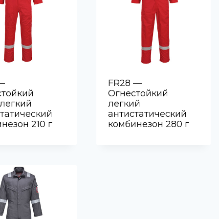
—
FR28 —
стойкий
Огнестойкий
хлегкий
легкий
татический
антистатический
незон 210 г
комбинезон 280 г