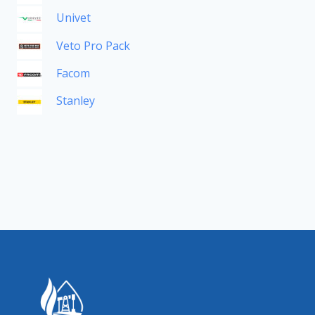
Univet
Veto Pro Pack
Facom
Stanley