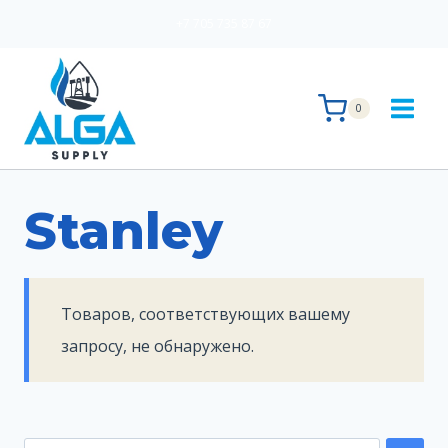
Перейти
+7 705 735 87 67
к
содержимому
0
Stanley
Товаров, соответствующих вашему
запросу, не обнаружено.