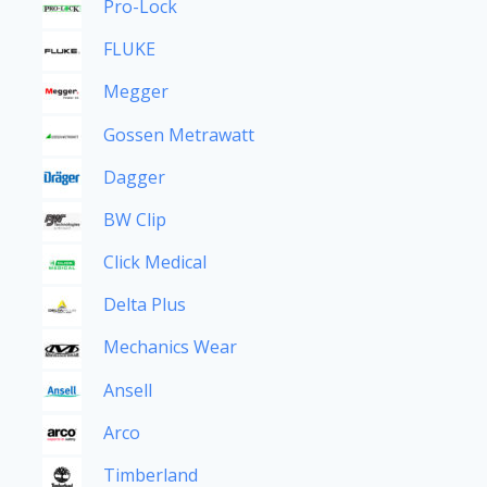
Pro-Lock
FLUKE
Megger
Gossen Metrawatt
Dagger
BW Clip
Click Medical
Delta Plus
Mechanics Wear
Ansell
Arco
Timberland