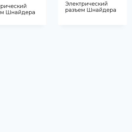
Электрический
трический
разъем Шнайдера
ем Шнайдера