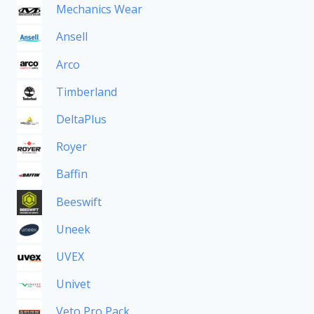
Mechanics Wear
Ansell
Arco
Timberland
DeltaPlus
Royer
Baffin
Beeswift
Uneek
UVEX
Univet
Veto Pro Pack