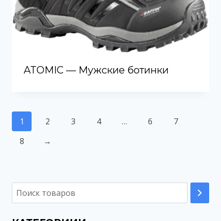
ATOMIC — Мужские ботинки
1
2
3
4
…
6
7
8
→