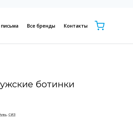
 письма
Все бренды
Контакты
ужские ботинки
увь
,
СИЗ