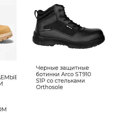
Черные защитные
ботинки Arco ST910
АЕМЫЕ
S1P со стельками
И
Orthosole
ОМ