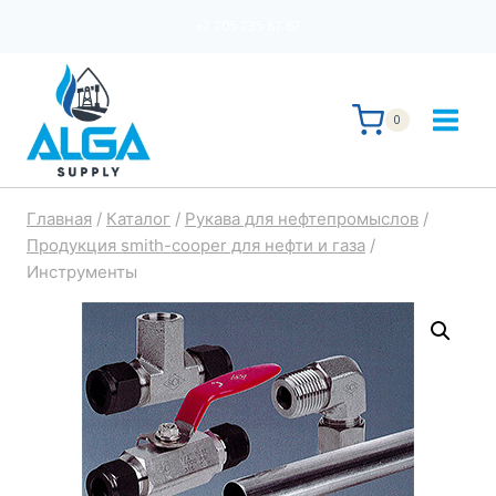
Перейти
+7 705 735 87 67
к
содержимому
0
Главная
/
Каталог
/
Рукава для нефтепромыслов
/
Продукция smith-cooper для нефти и газа
/
Инструменты