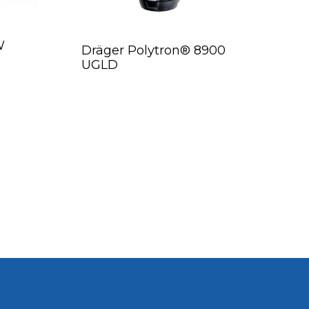
W
Dräger Polytron® 8900
UGLD
-