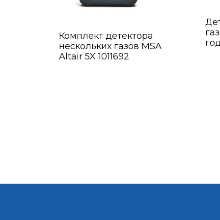
Де
газ
Комплект детектора
го
нескольких газов MSA
Altair 5X 1011692