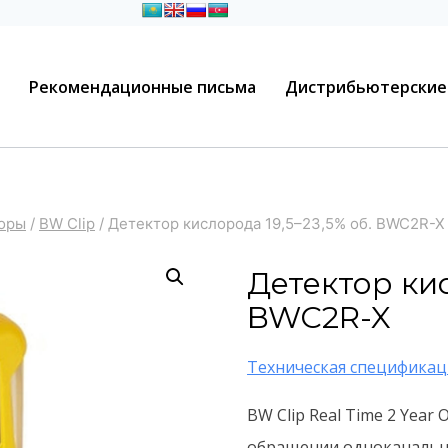
Рекомендационные письма
Дистрибьютерские
торы
/
BW Clip
/
Детектор кислорода 19,5–23,5% об. BWC2R-X
Детектор кис
BWC2R-X
Техническая спецификац
BW Clip Real Time 2 Year 
обращении одноканальны