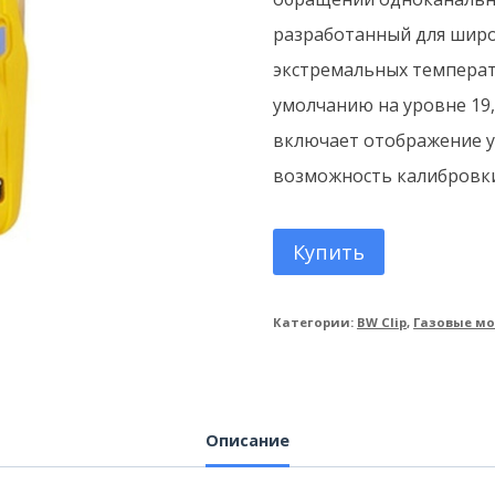
разработанный для широ
экстремальных температ
умолчанию на уровне 19,5
включает отображение у
возможность калибровки
Купить
Категории:
BW Clip
,
Газовые м
Описание