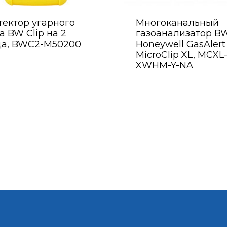
тектор угарного
Многоканальный
а BW Clip на 2
газоанализатор B
да, BWC2-M50200
Honeywell GasAlert
MicroClip XL, MCXL
XWHM-Y-NA