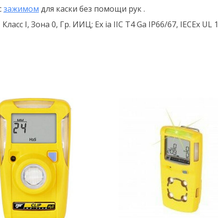
с
зажимом
для каски без помощи рук .
D, Класс I, Зона 0, Гр. ИИЦ; Ex ia IIC T4 Ga IP66/67, IECEx UL