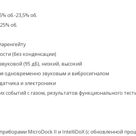
% об.-23,5% об.
25% об.
 Фаренгейту
ости (без конденсации)
вуковой (95 дБ), низкий, высокий
я одновременно звуковым и вибросигналом
датчика и электроники
их событий с газом, результатов функционального тест
риборами MicroDock II и IntelliDoX (с обновленной про