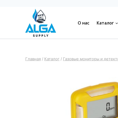
Перейти
к
содержимому
О нас
Каталог
Главная
/
Каталог
/
Газовые мониторы и детек