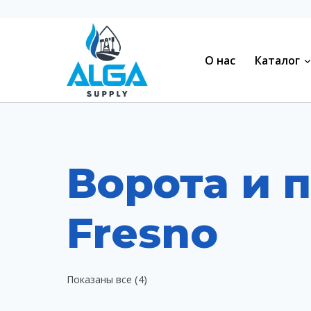
Перейти
к
содержимому
О нас
Каталог
Ворота и 
Fresno
Показаны все (4)