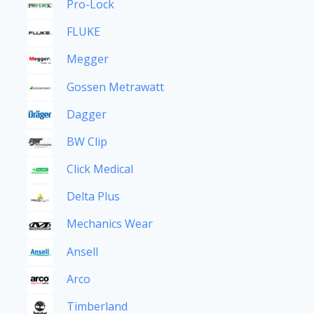
Pro-Lock
FLUKE
Megger
Gossen Metrawatt
Dagger
BW Clip
Click Medical
Delta Plus
Mechanics Wear
Ansell
Arco
Timberland