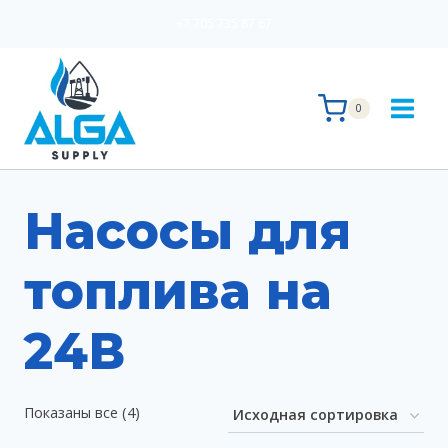
Перейти
+7 705 735 87 67
к
содержимому
0
Насосы для
топлива на
24В
Показаны все (4)