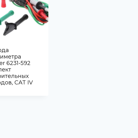
ода
тиметра
r 6231-592
лект
рительных
дов, CAT IV