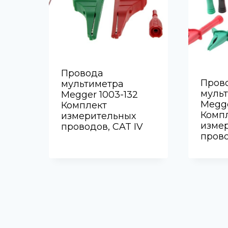
Провода
Пров
мультиметра
муль
Megger 1003-132
Megge
Комплект
Комп
измерительных
изме
проводов, CAT IV
прово