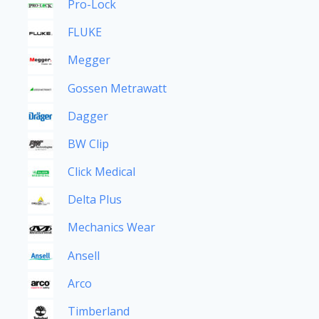
Pro-Lock
FLUKE
Megger
Gossen Metrawatt
Dagger
BW Clip
Click Medical
Delta Plus
Mechanics Wear
Ansell
Arco
Timberland