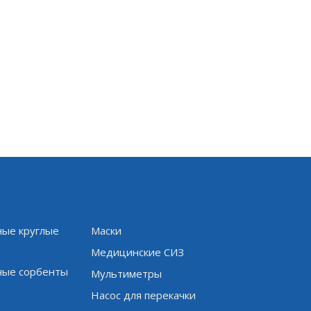
ые круглые
Маски
и
Медицинские СИЗ
ые сорбенты
Мультиметры
Насос для перекачки