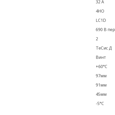
32 А
4НО
LC1D
690 В пе
2
ТеСис Д
Винт
+60°С
97мм
91мм
45мм
-5°С