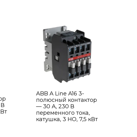
ABB A Line A16 3-
ор
полюсный контактор
 В
— 30 А, 230 В
кВт
переменного тока,
катушка, 3 НО, 7,5 кВт