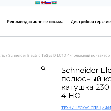
Рекомендационные письма
Дистрибьютерские
ric
/
Schneider Electric TeSys D LC1D 4-полюсный контактор
Schneider Ele
полюсный ко
катушка 230
4 НО
ТЕХНИЧЕСКАЯ СПЕЦИФИ