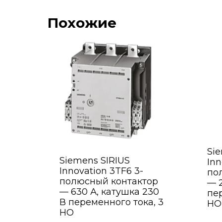
Похожие
Si
Siemens SIRIUS
Inn
Innovation 3TF6 3-
по
полюсный контактор
— 2
— 630 А, катушка 230
пе
В переменного тока, 3
НО,
НО