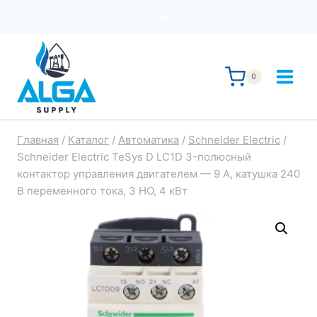
Перейти
+7 705 735 87 67
к
содержимому
0
Главная
/
Каталог
/
Автоматика
/
Schneider Electric
/
Schneider Electric TeSys D LC1D 3-полюсный
контактор управления двигателем — 9 А, катушка 240
В переменного тока, 3 НО, 4 кВт