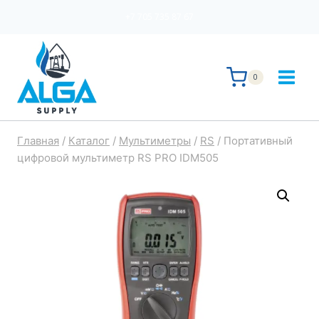
Перейти
+7 705 735 87 67
к
содержимому
0
Главная
/
Каталог
/
Мультиметры
/
RS
/
Портативный
цифровой мультиметр RS PRO IDM505