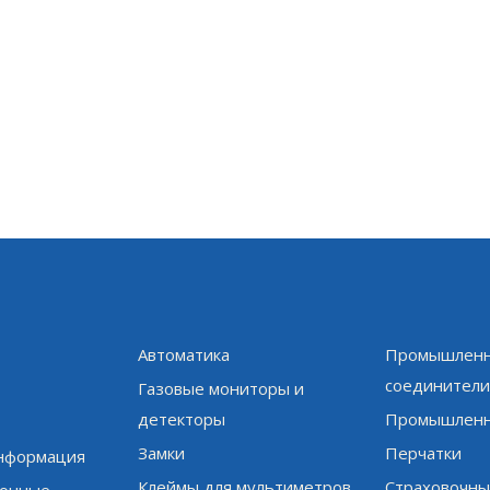
Автоматика
Промышленн
соединител
Газовые мониторы и
детекторы
Промышленн
Замки
Перчатки
информация
Клеймы для мультиметров
Страховочны
онные