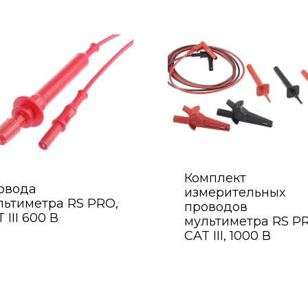
Комплект
овода
измерительных
льтиметра RS PRO,
проводов
 III 600 В
мультиметра RS P
CAT III, 1000 В