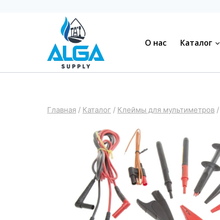
Перейти
к
содержимому
О нас
Каталог
Главная
/
Каталог
/
Клеймы для мультиметров
/