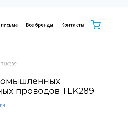
 письма
Все бренды
Контакты
 TLK289
ромышленных
ных проводов TLK289
ия