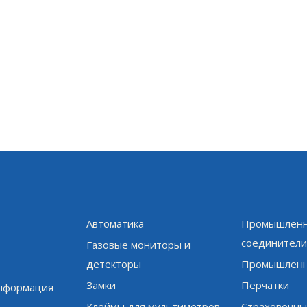
Автоматика
Промышленн
соединител
Газовые мониторы и
детекторы
Промышленн
Замки
Перчатки
информация
Клеймы для мультиметров
Страховочны