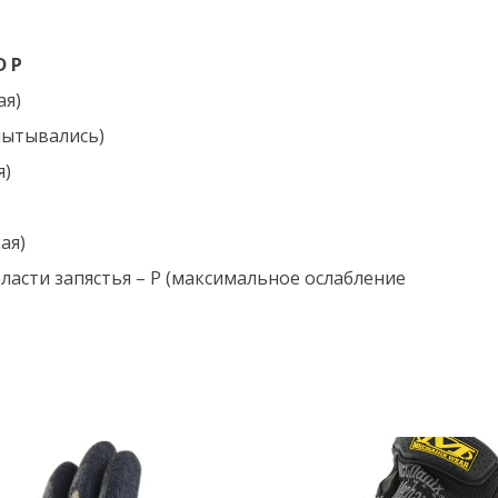
D P
ая)
пытывались)
я)
ая)
ласти запястья – P (максимальное ослабление