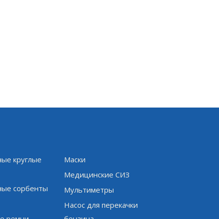
ые круглые
Маски
и
Медицинские СИЗ
ые сорбенты
Мультиметры
Насос для перекачки
е ремни
бензина