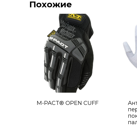
Похожие
M-PACT® OPEN CUFF
Ан
пер
по
па