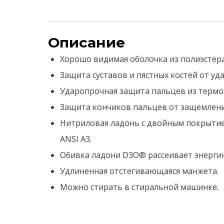
Описание
Хорошо видимая оболочка из полиэстера
Защита суставов и пястных костей от уд
Ударопрочная защита пальцев из термоп
Защита кончиков пальцев от защемления
Нитриловая ладонь с двойным покрытием
ANSI A3.
Обивка ладони D3O® рассеивает энергию
Удлиненная отстегивающаяся манжета.
Можно стирать в стиральной машинке.