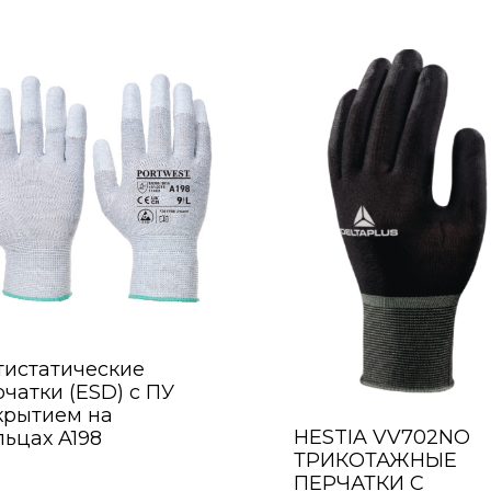
тистатические
чатки (ESD) с ПУ
крытием на
HESTIA VV702NO
льцах A198
ТРИКОТАЖНЫЕ
ПЕРЧАТКИ С