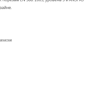
зайне.
ерчатки