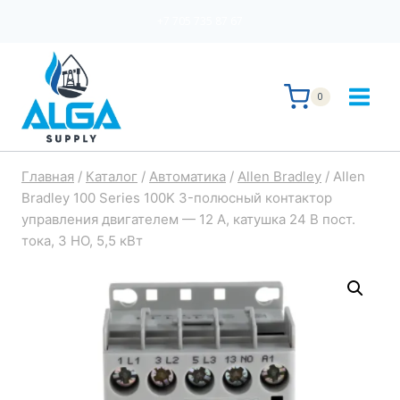
Перейти
+7 705 735 87 67
к
содержимому
0
Главная
/
Каталог
/
Автоматика
/
Allen Bradley
/
Allen
Bradley 100 Series 100K 3-полюсный контактор
управления двигателем — 12 А, катушка 24 В пост.
тока, 3 НО, 5,5 кВт