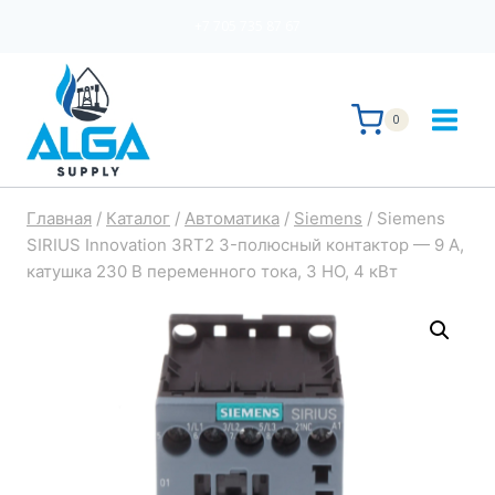
Перейти
+7 705 735 87 67
к
содержимому
0
Главная
/
Каталог
/
Автоматика
/
Siemens
/
Siemens
SIRIUS Innovation 3RT2 3-полюсный контактор — 9 А,
катушка 230 В переменного тока, 3 НО, 4 кВт