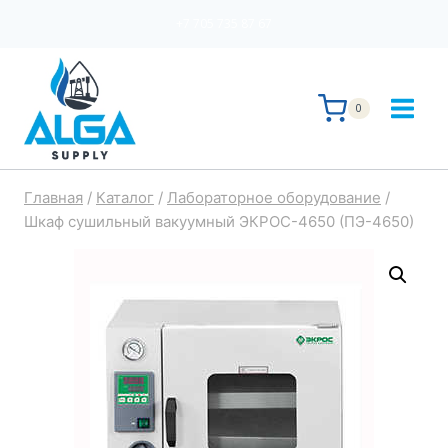
Перейти
+7 705 735 87 67
к
содержимому
0
Главная
/
Каталог
/
Лабораторное оборудование
/
Шкаф сушильный вакуумный ЭКРОС-4650 (ПЭ-4650)