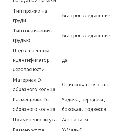
нагрудной пряжки
Тип пряжки на
Быстрое соединение
груди
Тип соединения с
Быстрое соединение
грудью
Подключенный
идентификатор
да
безопасности
Материал D-
Оцинкованная сталь
образного кольца
Размещение D-
Задняя
, передняя
,
образного кольца
боковая
, подвеска
Применение жгута
Альпинизм
Размер жгута
X-Малый