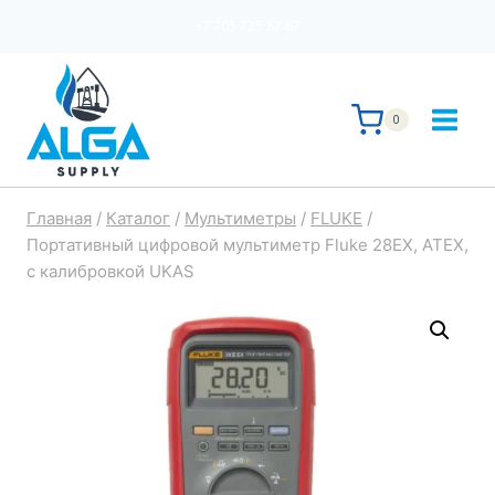
Перейти
+7 705 735 87 67
к
содержимому
0
Главная
/
Каталог
/
Мультиметры
/
FLUKE
/
Портативный цифровой мультиметр Fluke 28EX, ATEX,
с калибровкой UKAS