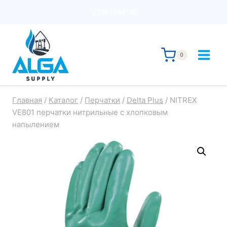
Перейти
+7 705 735 87 67
к
содержимому
0
Главная
/
Каталог
/
Перчатки
/
Delta Plus
/
NITREX
VE801 перчатки нитрильные с хлопковым
напылением