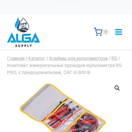
Перейти
+7 705 735 87 67
к
содержимому
0
Главная
/
Каталог
/
Клеймы для мультиметров
/
RS
/
Комплект измерительных проводов мультиметра RS
PRO, с предохранителем, CAT III 600 В