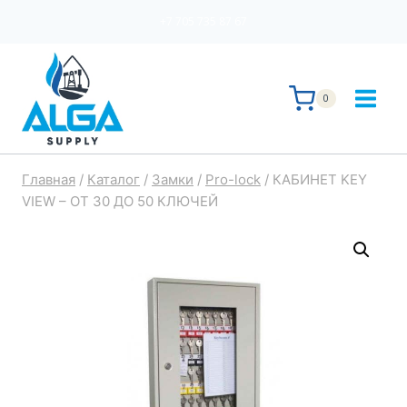
Перейти
+7 705 735 87 67
к
содержимому
0
Главная
/
Каталог
/
Замки
/
Pro-lock
/
КАБИНЕТ KEY
VIEW – ОТ 30 ДО 50 КЛЮЧЕЙ