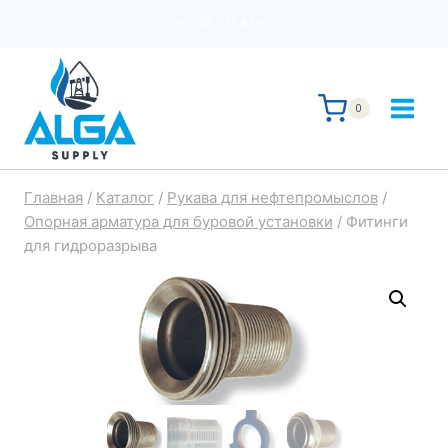
Перейти
+7 705 735 87 67
к
содержимому
0
Главная
/
Каталог
/
Рукава для нефтепромыслов
/
Опорная арматура для буровой установки
/
Фитинги
для гидроразрыва