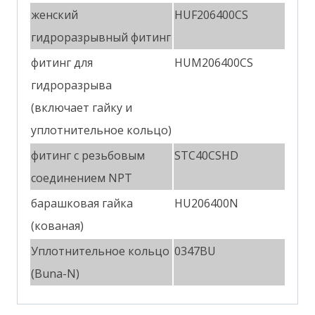
женский
HUF206400CS
гидроразрывный фитинг
фитинг для
HUM206400CS
гидроразрыва
(включает гайку и
уплотнительное кольцо)
фитинг с резьбовым
STC40CSHD
соединением NPT
барашковая гайка
HU206400N
(кованая)
Уплотнительное кольцо
0347BU
(Buna-N)