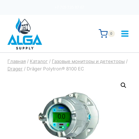
Перейти
+7 705 735 87 67
к
содержимому
0
Главная
/
Каталог
/
Газовые мониторы и детекторы
/
Drager
/
Dräger Polytron® 8100 EC