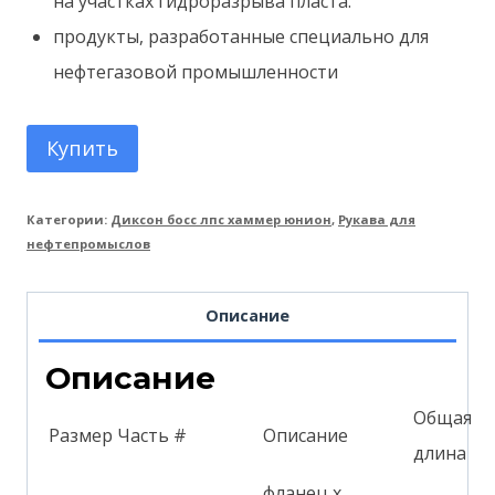
на участках гидроразрыва пласта.
продукты, разработанные специально для
нефтегазовой промышленности
Купить
Категории:
Диксон босс лпс хаммер юнион
,
Рукава для
нефтепромыслов
Описание
Описание
Общая
Размер
Часть #
Описание
длина
фланец x