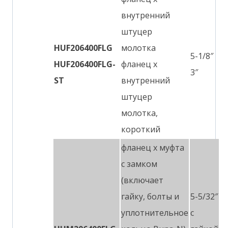
внутренний
штуцер
HUF206400FLG
молотка
5-1/8″
HUF206400FLG-
фланец x
3″
ST
внутренний
штуцер
молотка,
короткий
фланец x муфта
с замком
(включает
гайку, болты и
5-5/32″
уплотнительное
с