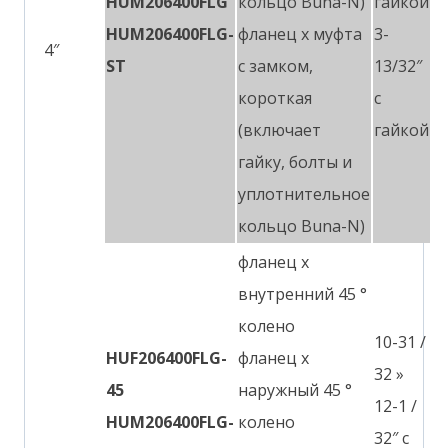
HUM206400FLG
кольцо Buna-N)
гайкой
HUM206400FLG-
фланец x муфта
3-
4″
ST
с замком,
13/32″
короткая
с
(включает
гайкой
гайку, болты и
уплотнительное
кольцо Buna-N)
фланец x
внутренний 45 °
колено
10-31 /
HUF206400FLG-
фланец x
32 »
45
наружный 45 °
12-1 /
HUM206400FLG-
колено
32″ с