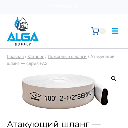
Перейти
+7 705 735 87 67
к
содержимому
0
Главная
/
Каталог
/
Пожарные шланги
/
Атакующий
шланг — серия FAS
Атакующий шланг —