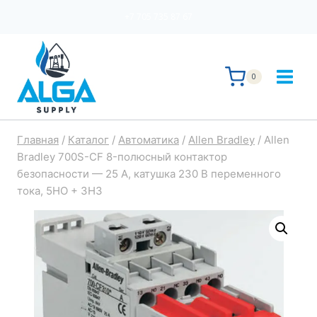
Перейти
+7 705 735 87 67
к
содержимому
0
Главная
/
Каталог
/
Автоматика
/
Allen Bradley
/
Allen
Bradley 700S-CF 8-полюсный контактор
безопасности — 25 А, катушка 230 В переменного
тока, 5НО + 3НЗ