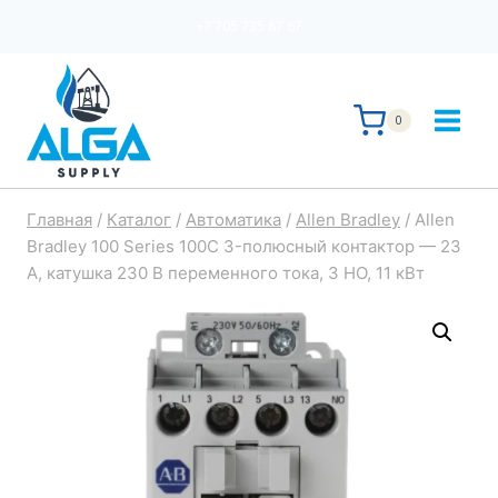
Перейти
+7 705 735 87 67
к
содержимому
0
Главная
/
Каталог
/
Автоматика
/
Allen Bradley
/
Allen
Bradley 100 Series 100C 3-полюсный контактор — 23
А, катушка 230 В переменного тока, 3 НО, 11 кВт