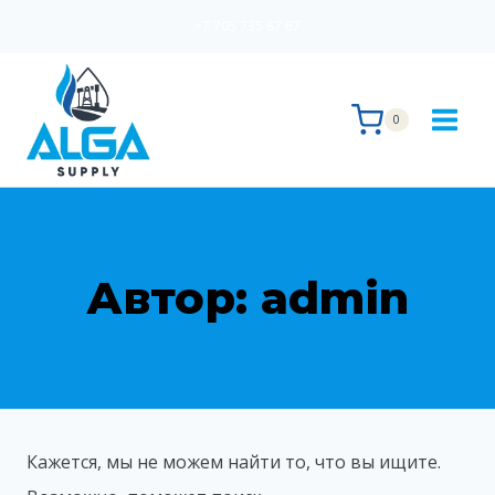
Перейти
+7 705 735 87 67
к
содержимому
0
Автор: admin
Кажется, мы не можем найти то, что вы ищите.